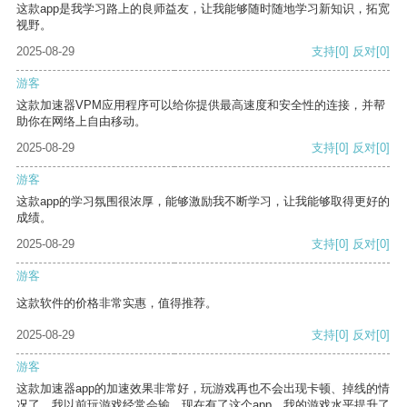
这款app是我学习路上的良师益友，让我能够随时随地学习新知识，拓宽
视野。
2025-08-29
支持
[0]
反对
[0]
游客
这款加速器VPM应用程序可以给你提供最高速度和安全性的连接，并帮
助你在网络上自由移动。
2025-08-29
支持
[0]
反对
[0]
游客
这款app的学习氛围很浓厚，能够激励我不断学习，让我能够取得更好的
成绩。
2025-08-29
支持
[0]
反对
[0]
游客
这款软件的价格非常实惠，值得推荐。
2025-08-29
支持
[0]
反对
[0]
游客
这款加速器app的加速效果非常好，玩游戏再也不会出现卡顿、掉线的情
况了。我以前玩游戏经常会输，现在有了这个app，我的游戏水平提升了