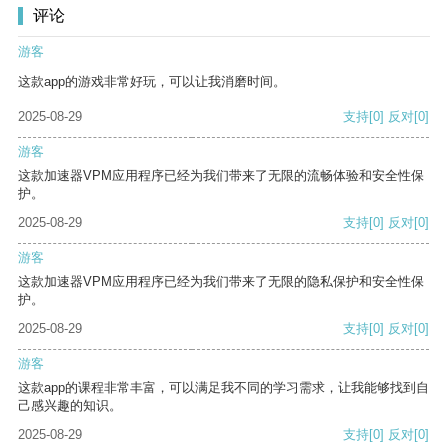
评论
游客
这款app的游戏非常好玩，可以让我消磨时间。
2025-08-29
支持
[0]
反对
[0]
游客
这款加速器VPM应用程序已经为我们带来了无限的流畅体验和安全性保
护。
2025-08-29
支持
[0]
反对
[0]
游客
这款加速器VPM应用程序已经为我们带来了无限的隐私保护和安全性保
护。
2025-08-29
支持
[0]
反对
[0]
游客
这款app的课程非常丰富，可以满足我不同的学习需求，让我能够找到自
己感兴趣的知识。
2025-08-29
支持
[0]
反对
[0]