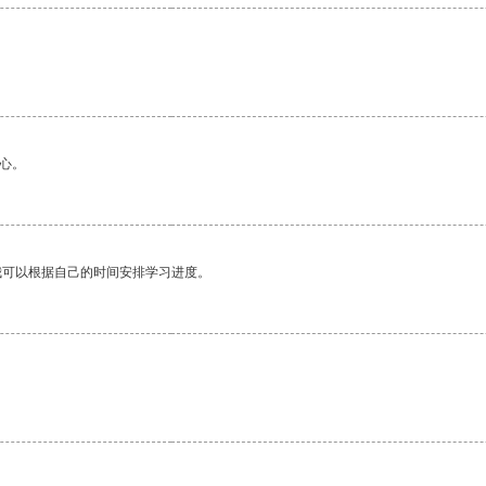
心。
我可以根据自己的时间安排学习进度。