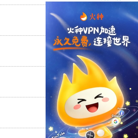
支持
[0]
反对
[0]
支持
[0]
反对
[0]
支持
[0]
反对
[0]
支持
[0]
反对
[0]