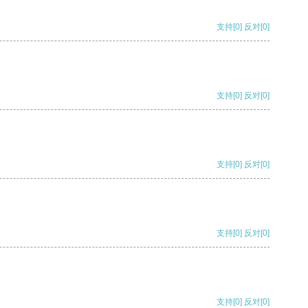
支持
[0]
反对
[0]
支持
[0]
反对
[0]
支持
[0]
反对
[0]
支持
[0]
反对
[0]
支持
[0]
反对
[0]