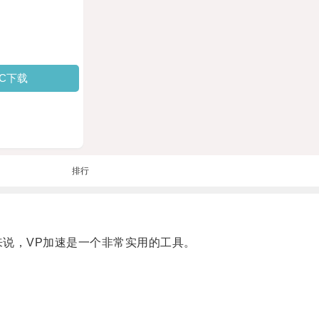
PC下载
排行
说，VP加速是一个非常实用的工具。