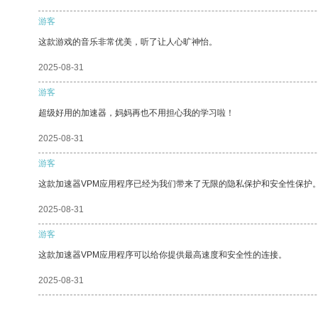
游客
这款游戏的音乐非常优美，听了让人心旷神怡。
2025-08-31
游客
超级好用的加速器，妈妈再也不用担心我的学习啦！
2025-08-31
游客
这款加速器VPM应用程序已经为我们带来了无限的隐私保护和安全性保护
2025-08-31
游客
这款加速器VPM应用程序可以给你提供最高速度和安全性的连接。
2025-08-31