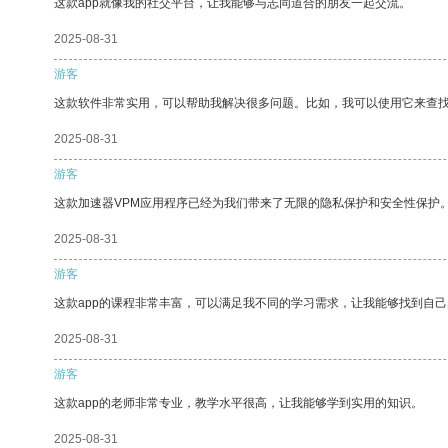
这款app就像我的社交平台，让我能够与志同道合的朋友一起交流。
2025-08-31
游客
这款软件非常实用，可以帮助我解决很多问题。比如，我可以使用它来查
2025-08-31
游客
这款加速器VPM应用程序已经为我们带来了无限的隐私保护和安全性保护
2025-08-31
游客
这款app的课程非常丰富，可以满足我不同的学习需求，让我能够找到自
2025-08-31
游客
这款app的老师非常专业，教学水平很高，让我能够学到实用的知识。
2025-08-31