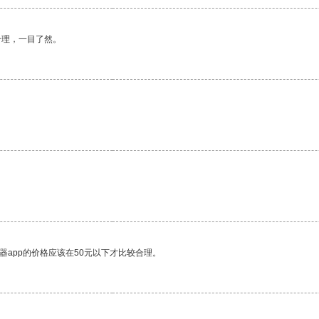
合理，一目了然。
器app的价格应该在50元以下才比较合理。