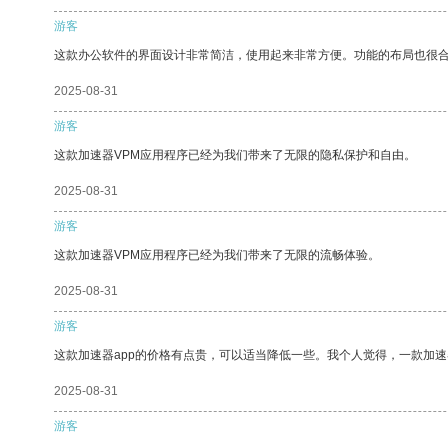
游客
这款办公软件的界面设计非常简洁，使用起来非常方便。功能的布局也很
2025-08-31
游客
这款加速器VPM应用程序已经为我们带来了无限的隐私保护和自由。
2025-08-31
游客
这款加速器VPM应用程序已经为我们带来了无限的流畅体验。
2025-08-31
游客
这款加速器app的价格有点贵，可以适当降低一些。我个人觉得，一款加速
2025-08-31
游客