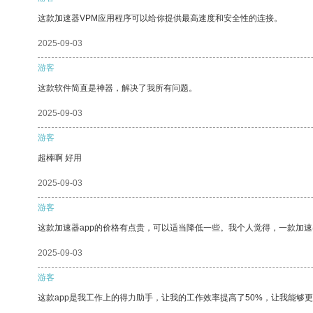
这款加速器VPM应用程序可以给你提供最高速度和安全性的连接。
2025-09-03
游客
这款软件简直是神器，解决了我所有问题。
2025-09-03
游客
超棒啊 好用
2025-09-03
游客
这款加速器app的价格有点贵，可以适当降低一些。我个人觉得，一款加速
2025-09-03
游客
这款app是我工作上的得力助手，让我的工作效率提高了50%，让我能够