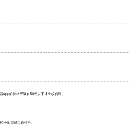
器app的价格应该在50元以下才比较合理。
更轻松地完成工作任务。