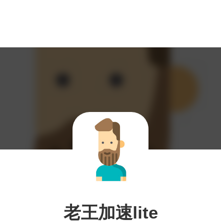
老王加速lite