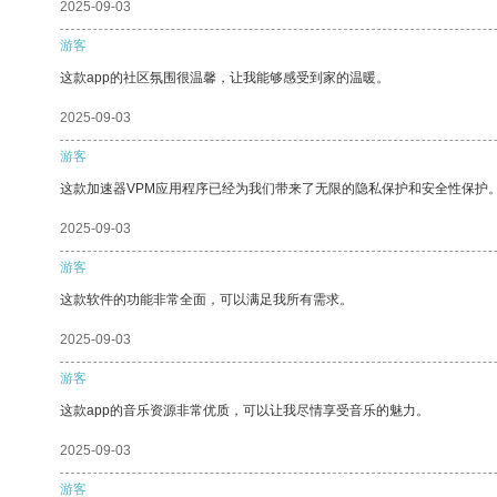
2025-09-03
游客
这款app的社区氛围很温馨，让我能够感受到家的温暖。
2025-09-03
游客
这款加速器VPM应用程序已经为我们带来了无限的隐私保护和安全性保护
2025-09-03
游客
这款软件的功能非常全面，可以满足我所有需求。
2025-09-03
游客
这款app的音乐资源非常优质，可以让我尽情享受音乐的魅力。
2025-09-03
游客