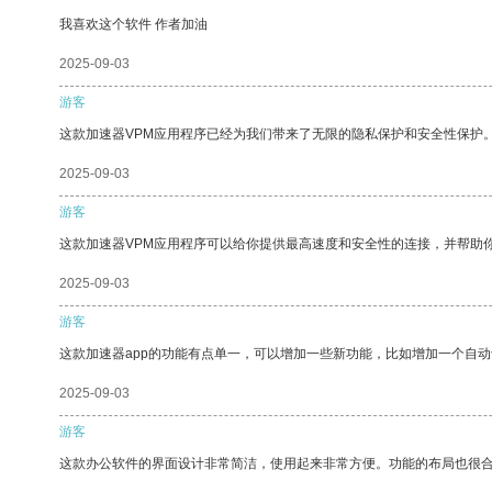
我喜欢这个软件 作者加油
2025-09-03
游客
这款加速器VPM应用程序已经为我们带来了无限的隐私保护和安全性保护
2025-09-03
游客
这款加速器VPM应用程序可以给你提供最高速度和安全性的连接，并帮助
2025-09-03
游客
这款加速器app的功能有点单一，可以增加一些新功能，比如增加一个自
2025-09-03
游客
这款办公软件的界面设计非常简洁，使用起来非常方便。功能的布局也很