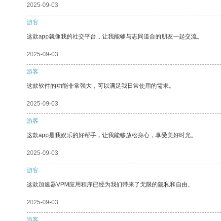
2025-09-03
游客
这款app就像我的社交平台，让我能够与志同道合的朋友一起交流。
2025-09-03
游客
这款软件的功能非常强大，可以满足我日常使用的需求。
2025-09-03
游客
这款app是我娱乐的好帮手，让我能够放松身心，享受美好时光。
2025-09-03
游客
这款加速器VPM应用程序已经为我们带来了无限的隐私和自由。
2025-09-03
游客