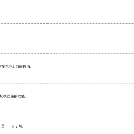
。
你在网络上自由移动。
动切换线路的功能。
合理，一目了然。