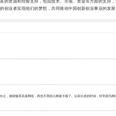
的资源和经验支持，包括技术、市场、资金等方面的支持，
创业者实现他们的梦想，共同推动中国创新创业事业的发展
作办公，都能畅享高速网络，再也不用担心网速卡顿了。以前出差的时候，经常因为网