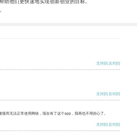
帮助他们更快速地实现创新创业的目标。
。
支持
[0]
反对
[0]
支持
[0]
反对
[0]
速慢而无法正常使用网络，现在有了这个app，我再也不用担心了。
支持
[0]
反对
[0]