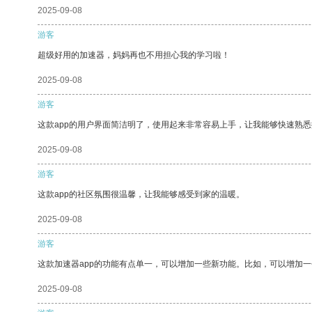
2025-09-08
游客
超级好用的加速器，妈妈再也不用担心我的学习啦！
2025-09-08
游客
这款app的用户界面简洁明了，使用起来非常容易上手，让我能够快速熟
2025-09-08
游客
这款app的社区氛围很温馨，让我能够感受到家的温暖。
2025-09-08
游客
这款加速器app的功能有点单一，可以增加一些新功能。比如，可以增加
2025-09-08