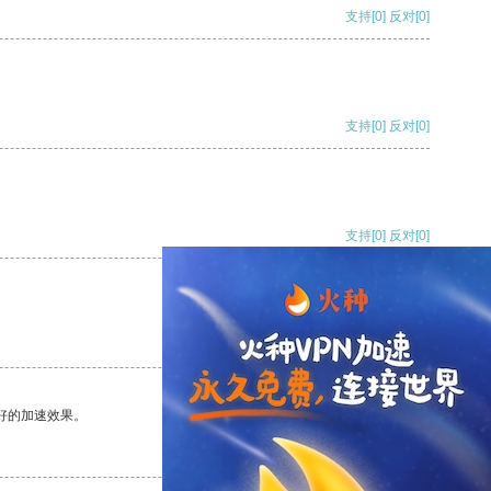
支持
[0]
反对
[0]
支持
[0]
反对
[0]
支持
[0]
反对
[0]
支持
[0]
反对
[0]
好的加速效果。
支持
[0]
反对
[0]