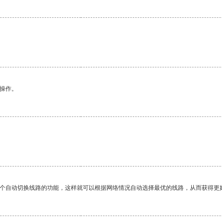
悉操作。
一个自动切换线路的功能，这样就可以根据网络情况自动选择最优的线路，从而获得更