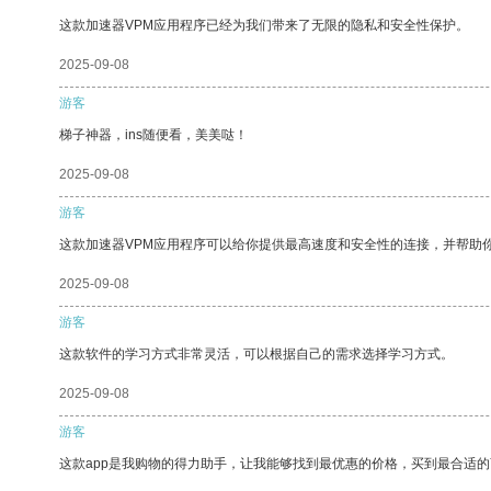
这款加速器VPM应用程序已经为我们带来了无限的隐私和安全性保护。
2025-09-08
游客
梯子神器，ins随便看，美美哒！
2025-09-08
游客
这款加速器VPM应用程序可以给你提供最高速度和安全性的连接，并帮助
2025-09-08
游客
这款软件的学习方式非常灵活，可以根据自己的需求选择学习方式。
2025-09-08
游客
这款app是我购物的得力助手，让我能够找到最优惠的价格，买到最合适