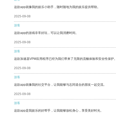
这款app就像我的娱乐小助手，随时随地为我的娱乐提供帮助。
2025-09-08
游客
这款app的游戏非常好玩，可以让我消磨时间。
2025-09-08
游客
这款加速器VPM应用程序已经为我们带来了无限的流畅体验和安全性保护
2025-09-08
游客
这款app就像我的社交平台，让我能够与志同道合的朋友一起交流。
2025-09-08
游客
这款app是我娱乐的好帮手，让我能够放松身心，享受美好时光。