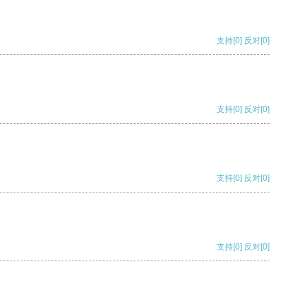
支持
[0]
反对
[0]
支持
[0]
反对
[0]
支持
[0]
反对
[0]
支持
[0]
反对
[0]