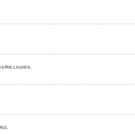
你在网络上自由移动。
的商品。