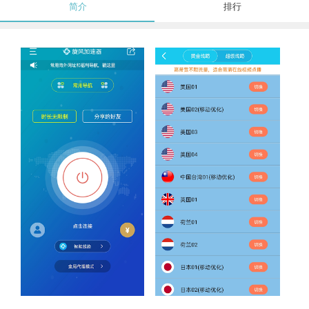
简介
排行